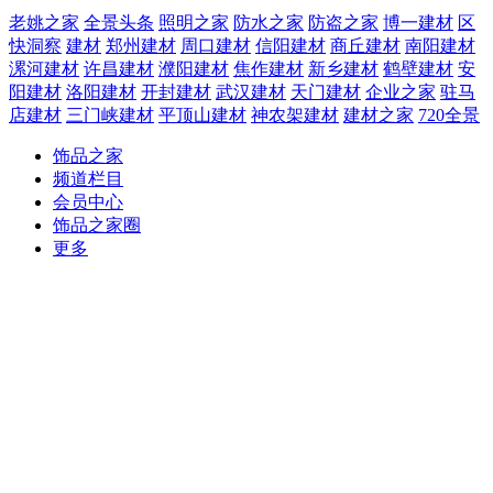
老姚之家
全景头条
照明之家
防水之家
防盗之家
博一建材
区
快洞察
建材
郑州建材
周口建材
信阳建材
商丘建材
南阳建材
漯河建材
许昌建材
濮阳建材
焦作建材
新乡建材
鹤壁建材
安
阳建材
洛阳建材
开封建材
武汉建材
天门建材
企业之家
驻马
店建材
三门峡建材
平顶山建材
神农架建材
建材之家
720全景
饰品之家
频道栏目
会员中心
饰品之家圈
更多